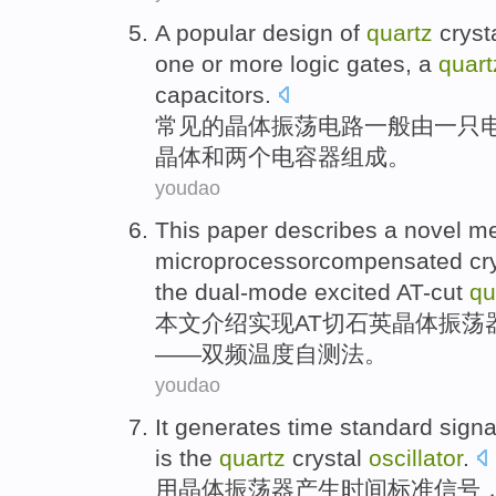
A
popular
design
of
quartz
cryst
one
or
more
logic
gates
,
a
quart
capacitors
.
常见
的
晶体
振荡
电路一般由
一
只
晶体
和
两
个电容器组成。
youdao
This paper
describes
a novel
me
microprocessorcompensated
cr
the dual-mode excited AT-cut
qu
本文
介绍
实现
AT切
石英
晶体振荡
——
双频
温度自测法。
youdao
It generates
time
standard
signa
is the
quartz
crystal
oscillator
.
用
晶体
振荡器
产生
时间
标准
信号