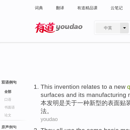
词典
翻译
有道精品课
云笔记
中英
有道 - 网易旗下搜索
双语例句
This invention
relates to
a
new
q
全部
surfaces
and its
manufacturing
口语
本
发明是
关于
一种
新型
的
表面
贴
书面语
法。
论文
youdao
原声例句