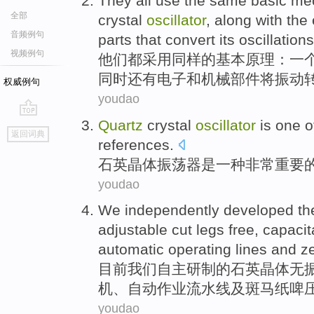
They
all
use the
same
basic
me
全部
crystal
oscillator
,
along with
the
音频例句
parts
that convert
its
oscillations
视频例句
他们
都
采用
同样
的
基本
原理
：
一
同时
还有
电子
和
机械
部件
将
振动
权威例句
youdao
Quartz
crystal
oscillator
is
one
o
go
返回词典
top
references.
石英
晶体
振荡器
是
一种
非常
重要
youdao
We
independently
developed
th
adjustable
cut
legs
free,
capaci
automatic
operating
lines
and
z
目前我们
自主
研制
的
石英
晶体
无
机、
自动
作业
流水线
及
斑马
纸
啤
youdao