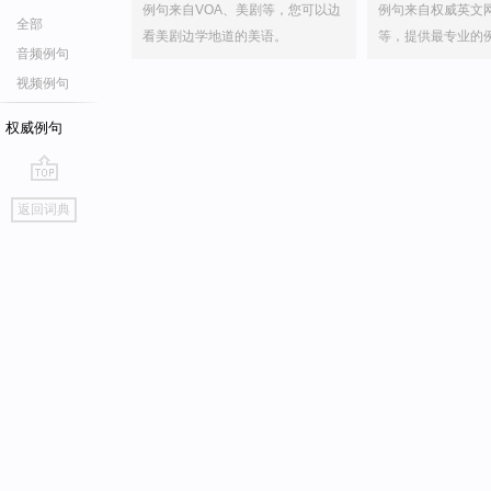
例句来自VOA、美剧等，您可以边
例句来自权威英文
全部
看美剧边学地道的美语。
等，提供最专业的
音频例句
视频例句
权威例句
go
返回词典
top