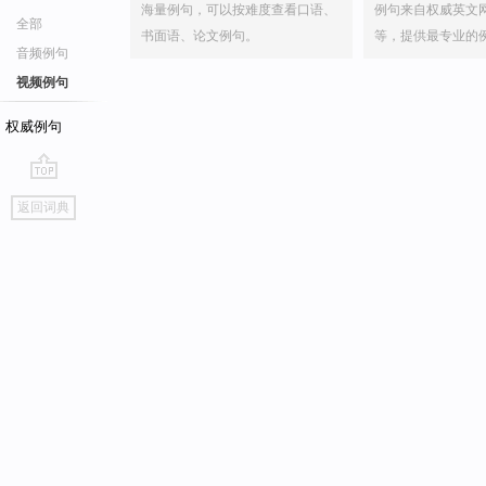
海量例句，可以按难度查看口语、
例句来自权威英文
全部
书面语、论文例句。
等，提供最专业的
音频例句
视频例句
权威例句
go
返回词典
top