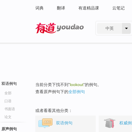
词典
翻译
有道精品课
云笔记
中英
有道 - 网易旗下搜索
双语例句
当前分类下找不到"
lookout
"的例句。
查看原声例句下的
全部例句
全部
口语
书面语
或者看看其他分类：
论文
双语例句
权威例
原声例句