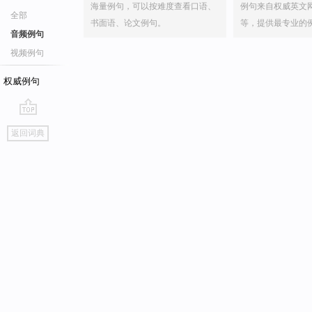
海量例句，可以按难度查看口语、
例句来自权威英文
全部
书面语、论文例句。
等，提供最专业的
音频例句
视频例句
权威例句
go
返回词典
top