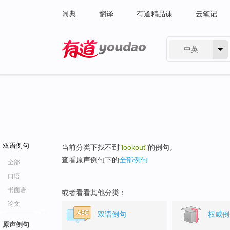
词典
翻译
有道精品课
云笔记
中英
有道 - 网易旗下搜索
双语例句
当前分类下找不到"
lookout
"的例句。
查看原声例句下的
全部例句
全部
口语
书面语
或者看看其他分类：
论文
双语例句
权威例
原声例句