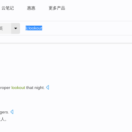
云笔记
惠惠
更多产品
英
proper
lookout
that night
.
ngers
.
生人。