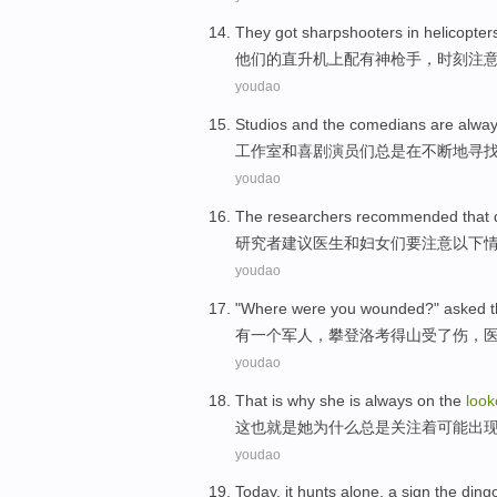
They
got sharpshooters
in
helicopter
他们
的
直升机
上
配有
神枪手，时刻
注
youdao
Studios
and
the comedians
are
alwa
工作室
和
喜剧
演员们
总是
在
不断
地寻
youdao
The researchers
recommended that
研究者
建议
医生
和
妇女们
要
注意
以下
youdao
"
Where
were
you
wounded
?" asked
有
一个
军人
，
攀登
洛考得山受了
伤
，
youdao
That
is
why
she
is always
on the
look
这也
就是
她
为什么
总是
关注
着
可能出
youdao
Today
,
it
hunts
alone
, a
sign
the
ding