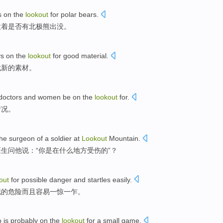
s
on
the
lookout
for
polar bears
.
意
着是否有北极熊出没。
ys
on
the
lookout
for good
material
.
找新的素材。
doctors
and
women
be
on the
lookout
for.
情况。
the surgeon
of
a
soldier
at
Lookout
Mountain
.
医生
问他说：“
你
是
在什么
地方
受伤的”？
out
for
possible
danger
and startles
easily
.
现
的
危险
而且
容易一惊一乍。
o
is
probably
on
the
lookout
for
a
small
game
.