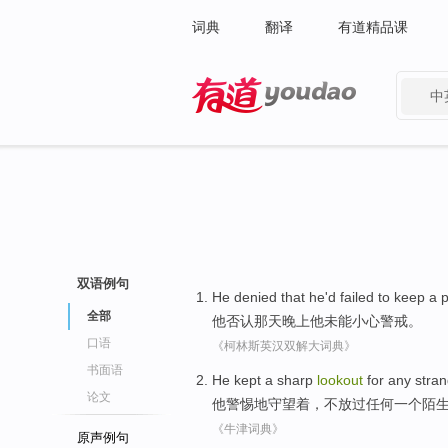
词典
翻译
有道精品课
中
有道 - 网易旗下搜索
双语例句
He
denied that
he
'd failed to
keep
a 
全部
他
否认
那天
晚上他
未能
小心
警戒
。
口语
《柯林斯英汉双解大词典》
书面语
He
kept
a
sharp
lookout
for
any
stra
论文
他
警惕地
守望
着，不放过
任何
一个
陌
《牛津词典》
原声例句