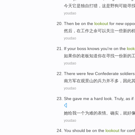
今天
它
是
独自
打猎
，
这
是
野狗
可能
寻
youdao
Then
be
on
the
lookout
for
new
oppor
然后
，
在
工作
之余可以关注一些
新的
youdao
If
your
boss
knows
you
're on
the
look
如果
你
的
老板
知道
你
在
寻找
一份
新的
youdao
There
were
few
Confederate
soldier
南
方军
在
观景山
的
兵力并不多，因此
youdao
She
gave
me
a
hard
look
.
Truly
,
as
if
她
给
我
一个
为难
的
表情
。
确实
，
就好
youdao
You
should be
on the
lookout
for
conf