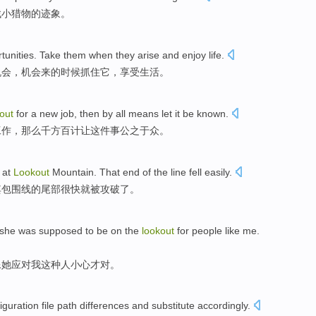
找
小
猎物
的
迹象
。
tunities
.
Take
them
when
they arise and
enjoy
life
.
机会
，机会来的
时候
抓住
它
，享受生活。
out
for
a
new
job
,
then
by all means
let
it
be
known
.
工作
，
那么
千方百计
让
这件
事公之于众
。
s at
Lookout
Mountain
. That
end
of
the
line
fell
easily.
其
包围
线
的
尾部
很快
就
被
攻破了
。
 she was supposed to be on
the
lookout
for
people
like
me
.
像
她应对我
这种
人
小心才
对
。
iguration
file
path
differences
and
substitute
accordingly
.