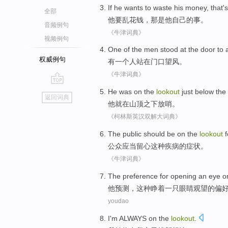
If
he
wants
to
waste
his
money,
that
's
全部
他
要
乱
花钱，
那
是
他自己
的事。
音频例句
《牛津词典》
视频例句
One
of the
men
stood
at
the door
to 
权威例句
有一
个
人
站
在门口望风。
《牛津词典》
go
He
was
on
the
lookout
just
below
the 
返回词典
top
他
就
在
山顶
之下
放哨
。
《柯林斯英汉双解大词典》
The public
should be
on the
lookout
f
公众
应当
留心
这种
疾病
的
症状
。
《牛津词典》
The
preference
for opening
an
eye
o
他
预测
，这种睁着
一
只
眼睛
观望
的
偏
youdao
I'm
ALWAYS
on
the
lookout
.