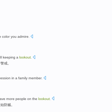
e
color
you
admire
.
ll
keeping
a
lookout
.
持
警戒。
ession
in a
family
member
.
have
more
people
on
the
lookout
.
开始
防
贼。