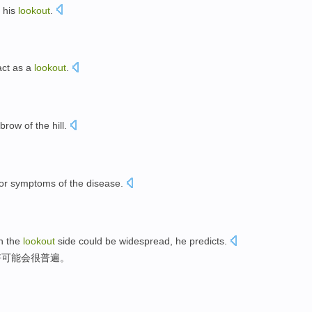
his
lookout
.
act as a
lookout
.
brow of the
hill
.
or
symptoms
of
the
disease
.
n the
lookout
side
could
be
widespread
,
he
predicts
.
好
可能
会
很普遍
。