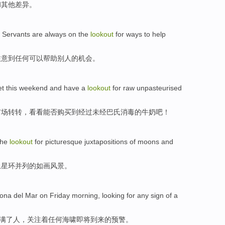
和
其他差异。
. Servants are
always
on the
lookout
for ways
to
help
注意
到
任何可以
帮助
别人
的机会。
et
this
weekend
and have a
lookout
for
raw
unpasteurised
市场
转转，看看能否购买到
经过未经
巴氏消毒
的
牛奶吧
！
the
lookout
for
picturesque
juxtapositions
of
moons
and
土星环
并列
的
如画风景
。
rona
del
Mar
on Friday
morning
,
looking
for
any
sign of
a
满
了
人
，
关注
着
任何
海啸即将到来的预警。