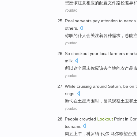
您
应该
注意
相应
的
配置
文件
路径
差异
youdao
Real
servants
pay attention
to
needs
others
.
称职的
仆人
会
关注
着
各种需求
，
总
能
youdao
So
checkout
your
local
farmers
mark
milk
.
所以
这个
周末
你
应该去
当地
的
农产品
youdao
While cruising
around
Saturn
, be on 
rings
.
游弋
在
土星
周围
时，
留意
观察土卫
和
youdao
People
crowded
Lookout
Point in Co
tsunami
.
周五
上午
，
科罗纳
·代尔·
马尔
瞭
望台
挤