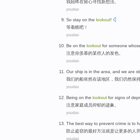
我
始终
在
留心
寻找新想法。
youdao
So
stay on
the
lookout
!
等
着
瞧吧！
youdao
Be on the
lookout
for someone
whos
注意
你
羡慕的
某些
人的发
色
。
youdao
Our
ship
is
in
the
area
, and
we
are sti
我们
的
船
依然
在
该
地区
，
我们
仍然
保
youdao
Being on the
lookout
for
signs
of
depr
注意
家庭
成员
抑郁
的
迹象
。
youdao
The
best
way
to prevent
crime
is
to 
防止
盗窃
的
最好
方法
就是
让
更多
的
人
youdao