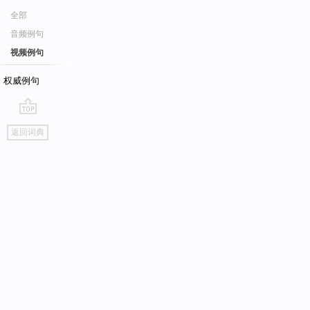
全部
音频例句
视频例句
权威例句
go
返回词典
top