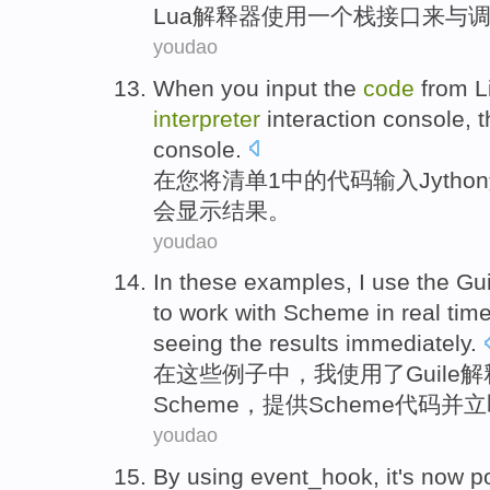
Lua
解释器
使用
一个
栈
接口
来
与
youdao
When
you
input
the
code
from
L
interpreter
interaction
console
,
t
console.
在
您
将
清单
1
中的
代码
输入
Jython
会
显示
结果
。
youdao
In
these
examples
,
I
use
the
Gui
to work with
Scheme
in
real tim
seeing
the results
immediately
.
在
这些
例子中
，
我
使用
了
Guile
解
Scheme
，
提供
Scheme
代码
并
立
youdao
By
using event_hook, it's
now
p