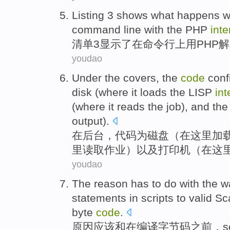
Listing
3
shows
what happens 
command
line
with
the
PHP
inte
清单
3
显示了
在
命令
行
上
用
PHP
解
youdao
Under
the covers
, the
code
conf
disk
(
where
it
loads
the
LISP
int
(where it
reads
the
job
),
and
th
output
).
在
后台
，
代码
为
磁盘
（在
这里
加
里
读取
作业
）
以及
打印机
（在这
youdao
The
reason
has
to do
with
the
w
statements
in
scripts
to
valid
Sc
byte
code
.
原因
应该
和
在
编译
字节
码
之前
，
s