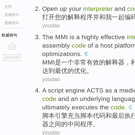
全部
Open up
your
interpreter
and
co
音频例句
打开
您
的
解释程序
并
和
我
一起
编
视频例句
youdao
权威例句
The
MMI
is
a
highly
effective
int
assembly
code
of
a
host
platfo
optimizations
.
go
返回词典
top
MMI
是
一个
非常
有效
的
解释器
，
达到
最
优的优化。
youdao
A
script
engine
ACTS as a media
code
and
an underlying
langua
ultimately
executes
the
code
.
脚本
引擎
充当
脚本
代码
和
最后
执
器
之间
的
中间程序。
youdao