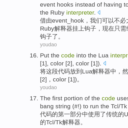
event
hooks
instead of having
t
the
Ruby
interpreter
.
借
由
event_hook，我们
可以
不必
Ruby
解释器
挂上
钩子
，
现在
只需
钩子
了
。
youdao
Put
the
code
into the Lua
interpr
[
1
],
color
[2],
color
[1]).
将
这
段代码
放到
Lua
解释器中
，
[
2
]，color [1])。
youdao
The first
portion
of
the
code
use
bang
string
(#!)
to
run
the
Tcl
/
Tk
代码
的
第
一部分
中
使用
了
传统
的
U
的
Tcl
/
Tk
解释器
。