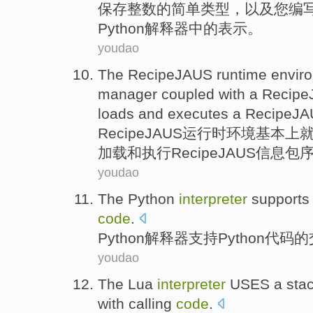
保存
整数
的
简单
类型
，
以及
您
编
Python
解释器
中的
表示
。
youdao
The
RecipeJAUS
runtime
envir
manager
coupled with
a Recip
loads
and
executes
a RecipeJ
RecipeJAUS
运行时
环境
基本上
加载
和
执行
RecipeJAUS
信息包
youdao
The
Python
interpreter
supports
code
.
Python
解释器
支持
Python
代码
的
youdao
The Lua
interpreter
USES
a
sta
with
calling
code
.