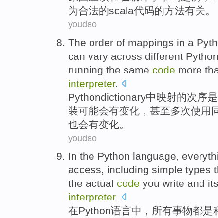
为
合法
的
scala
代码
的
方法
有关。
youdao
The
order
of
mappings
in
a
Pyt
can
vary
across
different Pytho
running
the
same
code
more th
interpreter
.
Python
dictionary
中
映射
的
次序
是
装
可能会有
变化
，
甚至
多次
使用
也会有变化。
youdao
In
the
Python
language
,
everyth
access
,
including
simple
types
t
the
actual
code
you
write
and
it
interpreter
.
在
Python
语言
中，
所有事物都
是