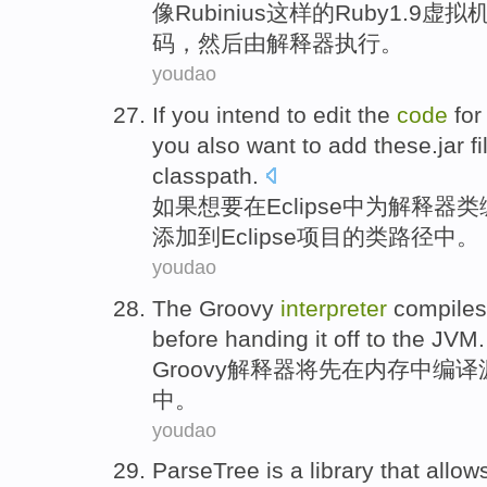
像
Rubinius
这样的Ruby1.9虚拟
码
，
然后
由
解释器
执行
。
youdao
If
you intend
to
edit
the
code
for
you also
want
to
add
these.jar
f
classpath
.
如果
想
要
在
Eclipse
中
为
解释器
类
添加
到
Eclipse
项目
的
类路径中
。
youdao
The Groovy
interpreter
compiles
before
handing
it
off
to
the JVM
.
Groovy
解释器
将
先
在
内存中
编译
中。
youdao
ParseTree
is
a
library
that
allow