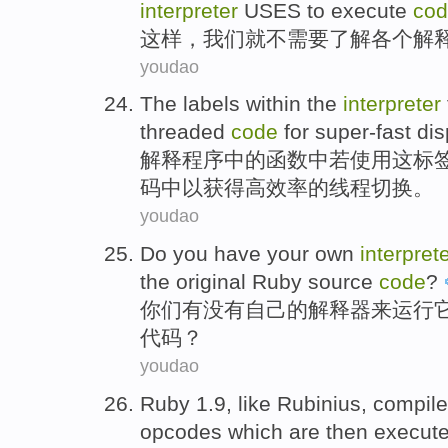
interpreter
USES
to
execute
co
这样
，
我们
就
不
需要
了解
各个
解
youdao
The
labels
within
the
interpreter
threaded
code
for super-fast dis
解释
程序
中的
函数
中若使用
这
标
码
中以获得高效率的线程切换。
youdao
Do
you
have
your own
interpret
the original
Ruby source
code
?
你们
有没有
自己
的
解释器
来
运行
代码
？
youdao
Ruby 1.9,
like
Rubinius
, compil
opcodes
which are
then
execut