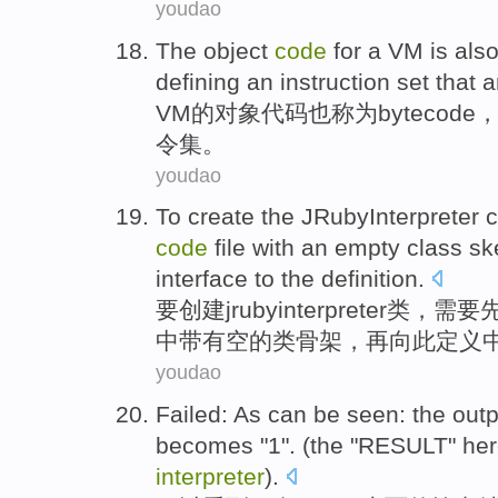
youdao
The
object
code
for a
VM
is als
defining
an
instruction
set
that 
VM
的
对象
代码
也
称为
bytecode
令
集
。
youdao
To
create
the
JRubyInterpreter
c
code
file
with
an
empty
class
sk
interface
to
the
definition
.
要
创建
jrubyinterpreter
类
，需要
中
带有
空
的类
骨架
，再
向
此
定义
youdao
Failed: As
can be
seen
:
the outp
becomes "
1
". (
the
"
RESULT
" he
interpreter
).