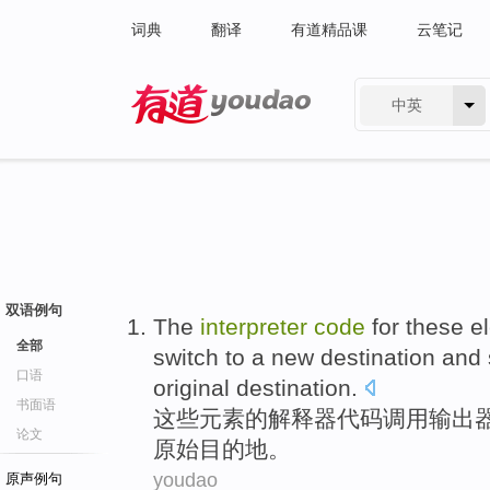
词典
翻译
有道精品课
云笔记
中英
有道 - 网易旗下搜索
双语例句
The
interpreter
code
for
these
e
全部
switch
to
a
new
destination
and 
口语
original
destination
.
书面语
这些
元素
的
解释器
代码
调用
输出
论文
原始目的地。
youdao
原声例句