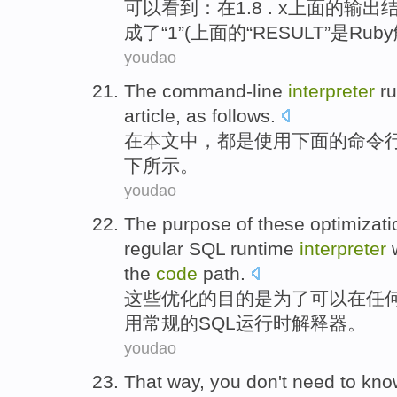
可以
看到
：
在
1.8 . x上面
的
输出
成了
“
1
”(上面的“
RESULT
”是
Ruby
youdao
The
command-line
interpreter
r
article
,
as follows
.
在
本文
中，都是使用下面的
命令
下
所示。
youdao
The
purpose
of
these
optimizati
regular
SQL
runtime
interpreter
w
the
code
path
.
这些
优化
的
目的
是
为了
可以在
任
用
常规
的
SQL
运行时
解释器。
youdao
That way
,
you
don't
need to
kno