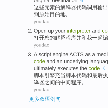
original
destination
.
这些
元素
的
解释器
代码
调用
输出
到
原始目的地。
youdao
Open up
your
interpreter
and
co
打开
您
的
解释程序
并
和
我
一起
编
youdao
A
script
engine
ACTS as a medi
code
and
an underlying
langua
ultimately
executes
the
code
.
脚本
引擎
充当
脚本
代码
和
最后
执
译
器
之间
的
中间程序。
youdao
更多双语例句