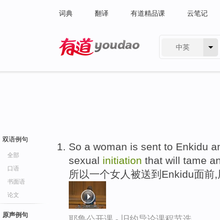
词典
翻译
有道精品课
云笔记
中英
有道 - 网易旗下搜索
双语例句
So a woman is sent to Enkidu and
全部
sexual
initiation
that will tame an
口语
所以一个女人被送到Enkidu面
书面语
论文
原声例句
耶鲁公开课 - 旧约导论课程节选