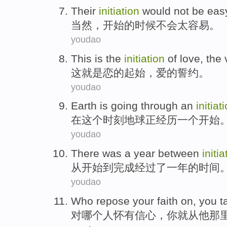
Their
initiation
would not
be eas
当然
，
开始
的
时候
不会
太
容易。
youdao
This
is
the
initiation
of
love
, the
这
就是
恋
的
起始
，
爱
的
誓约
。
youdao
Earth
is going
through
an
initiat
在
这个
时刻
地球
正
经历
一个
开始
youdao
There
was a
year
between
initia
从
开始到完成经过
了
一
年
的时间
youdao
Who repose
your
faith
on,
you
t
对
哪个
人怀有
信心
，
你
就
从
他那