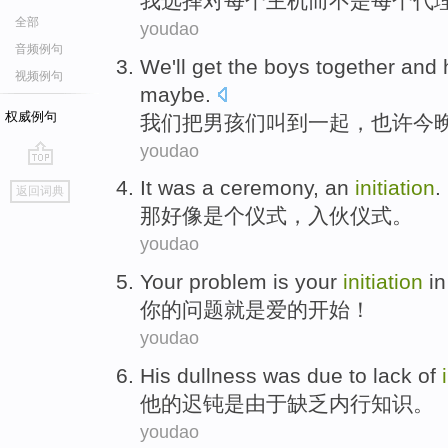
我
选择
对
每个
主机
而不是
每个
代
全部
youdao
音频例句
We
'll get the
boys
together
and 
视频例句
maybe
.
权威例句
我们
把
男孩们叫
到一起
，
也许
今
youdao
go
It
was a
ceremony
,
an
initiation
.
返回词典
top
那好像
是个
仪式
，
入伙
仪式。
youdao
Your
problem
is
your
initiation
i
你
的
问题
就是
爱
的
开始
！
youdao
His
dullness
was
due to
lack of
他
的
迟钝
是
由于
缺乏内行知识。
youdao