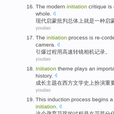
The modern
initiation
critique
is
whole.
现代
启蒙
批判总体上
就是
一
种
启
youdao
The
initiation
process
is
re-cord
camera
.
引爆
过程
用
高速
转
镜
相机
记录。
youdao
Initiation
theme
plays
an import
history
.
成长
主题
在
西方
文学史
上
扮演
重
youdao
This
induction
process
begins
a
initiation
.
这个
孕育
花芽
的
过程
是在花芽分