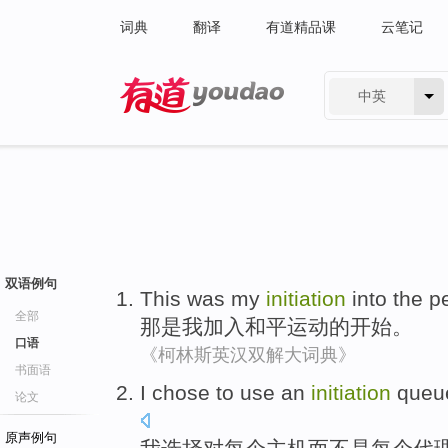
词典
翻译
有道精品课
云笔记
中英
有道 - 网易旗下搜索
双语例句
This
was
my
initiation
into
the
p
全部
那
是
我
加入
和平
运动
的
开始。
口语
《柯林斯英汉双解大词典》
书面语
I
chose
to
use
an
initiation
queu
论文
原声例句