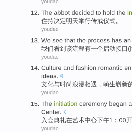
youdao
The abbot
decided to
hold
the
in
住持
决定
明天
举行
传戒
仪式
。
youdao
We
see that
the
process
has
an
我们
看到
该
流程
有
一个
启动
接口
(
youdao
Culture
and
fashion
romantic
en
ideas
.
文化
与
时尚
浪漫
相遇
，
萌生
崭新
youdao
The
initiation
ceremony
began
a
Center
.
入会
典礼
在
艺术
中心
下午
1﹕00
youdao