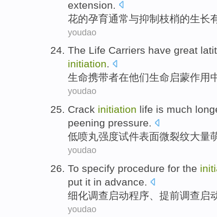
extension
.
花
的
孕育
通常
与
抑制
枝
梢
的生长
youdao
The
Life
Carriers
have
great
lat
initiation
.
生命
携带者
在
他们
生命
启蒙
作用
youdao
Crack
initiation
life
is much
longe
peening
pressure.
低
喷
丸
强度试件表面
微裂纹
大量
youdao
To specify
procedure
for
the
init
put it in advance
.
细化
调查
启动
程序
、提前调查启
youdao