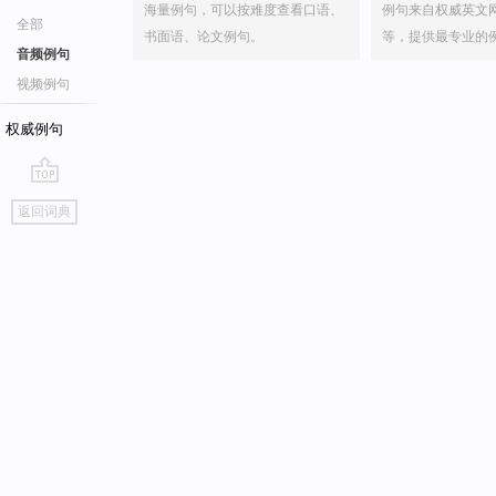
海量例句，可以按难度查看口语、
例句来自权威英文
全部
书面语、论文例句。
等，提供最专业的
音频例句
视频例句
权威例句
go
返回词典
top