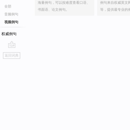
海量例句，可以按难度查看口语、
例句来自权威英文
全部
书面语、论文例句。
等，提供最专业的
音频例句
视频例句
权威例句
go
返回词典
top