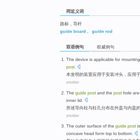
同近义词
路标，导杆
guide board
,
guide rod
双语例句
权威例句
The
device
is
applicable
for
mounting
post
.
本
发明的
装置
应用
于
安装
冲头
，应用
youdao
The
guide
post
and
the
post
hole ar
inner
lid
.
所
述
导向
柱
与
柱
孔
分布
在外
盖
与
内
盖
youdao
The
outer
surface
of the
guide
post
i
concave
head
form top to bottom.