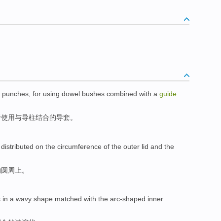
punches
, for
using
dowel bushes
combined
with
a
guide
于
使用
与
导
柱
结合
的导套。
e
distributed
on
the
circumference
of
the
outer
lid
and
the
的
圆周
上
。
s in a wavy
shape
matched
with
the
arc-shaped
inner