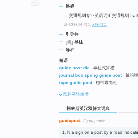
路标
go
... 交通规则专业英语词汇交通规则 traffic 
top
基于2330个网页
-
相关网页
引导柱
导柱
[机]
导杆
短语
guide post die
导柱式冲模
journal box spring guide post
轴箱弹
tape guide post
磁带导向柱
更多
网络短语
柯林斯英汉双解大词典
guidepost
/ˈɡaɪdˌpəʊst/
1.
N
a sign on a post by a road indica