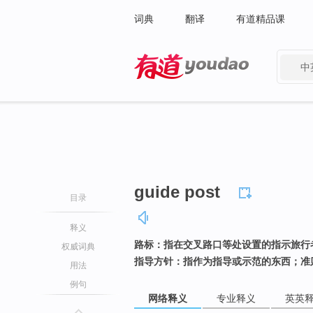
词典
翻译
有道精品课
中
有道 - 网易旗下搜索
guide post
目录
释义
路标：指在交叉路口等处设置的指示旅行
权威词典
指导方针：指作为指导或示范的东西；准
用法
例句
网络释义
专业释义
英英