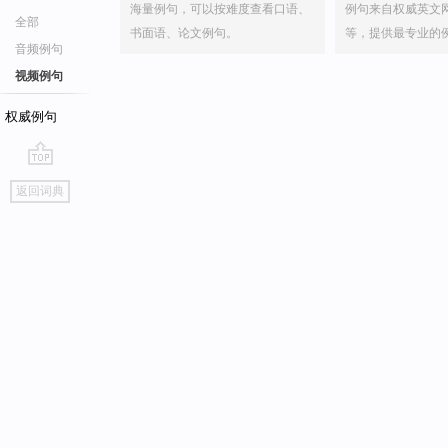
海量例句，可以按难度查看口语、
例句来自权威英文
全部
书面语、论文例句。
等，提供最专业的
音频例句
视频例句
权威例句
go
返回词典
top