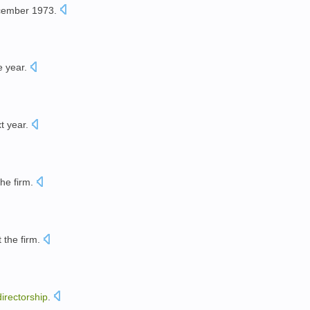
cember
1973.
e
year
.
t year
.
the
firm
.
t
the
firm
.
directorship
.