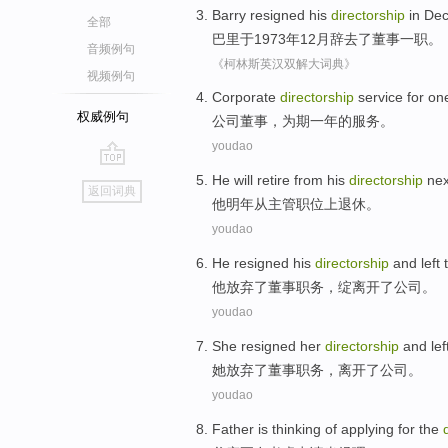
Barry
resigned his
directorship
in
De
全部
巴里
于1973年12月
辞去
了董事一职。
音频例句
《柯林斯英汉双解大词典》
视频例句
Corporate
directorship
service
for
on
权威例句
公司
董事，为期
一
年
的
服务
。
youdao
go
He
will
retire
from
his
directorship
nex
返回词典
top
他
明年
从
主管职位上
退休
。
youdao
He
resigned
his
directorship
and
left
他
放弃了
董事
职务，绽
离开
了公司。
youdao
She
resigned
her
directorship
and
lef
她
放弃了董事
职务
，
离开
了公司。
youdao
Father
is
thinking
of
applying for
the