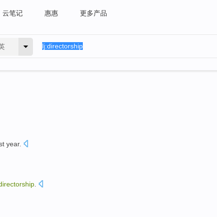
云笔记
惠惠
更多产品
英
st year
.
directorship
.
。