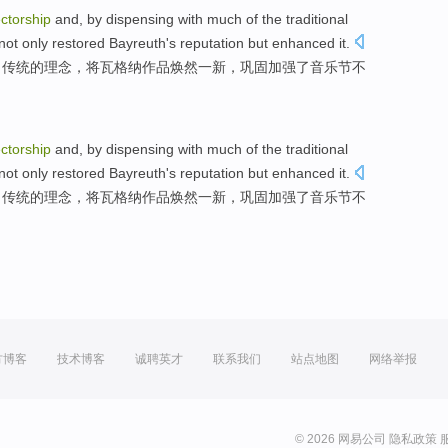
ectorship
and,
by dispensing with much
of
the
traditional
not only restored
Bayreuth
's
reputation but
enhanced
it.
了
传统
的
理念，将
瓦格纳
作品焕然一新，巩固加强了音乐节不
ectorship
and,
by dispensing with much
of
the
traditional
not only restored
Bayreuth
's
reputation but
enhanced
it.
了
传统
的
理念，将
瓦格纳
作品焕然一新，巩固加强了音乐节不
方博客
技术博客
诚聘英才
联系我们
站点地图
网络举报
© 2026 网易公司
隐私政策