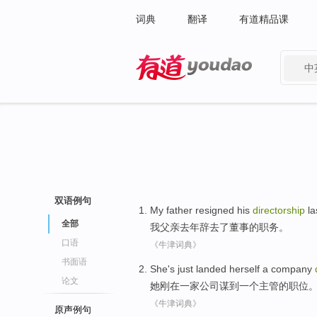
词典
翻译
有道精品课
中
有道 - 网易旗下搜索
双语例句
My
father
resigned his
directorship
la
全部
我
父亲
去年
辞去
了
董事
的职务。
口语
《牛津词典》
书面语
She
's just
landed herself
a
company
论文
她
刚
在一家
公司
谋到
一个
主管的职位
《牛津词典》
原声例句