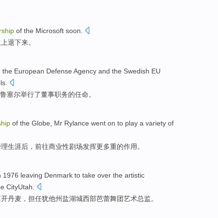
rship
of the
Microsoft
soon
.
位
上
退下来。
h
the
European
Defense
Agency
and
the Swedish
EU
ls
.
鲁塞尔
举行
了
董事
职务的任命。
ship
of
the
Globe
,
Mr Rylance went on to
play
a variety of
管理生涯后，前往
商业性
剧场
发挥
更多重的
作用
。
n 1976
leaving
Denmark
to take over the
artistic
e CityUtah.
离开
丹麦
，
担任犹他州盐湖城西部
芭蕾舞团
艺术
总监。