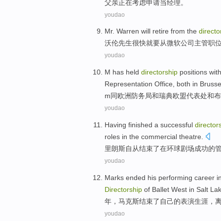
父亲
正在
考虑
申请
当
经理。
youdao
Mr.
Warren
will retire
from
the
directo
沃伦
先生
很快
就要
从
微软
公司主管职
youdao
M
has
held
directorship
positions
wit
Representation Office
,
both in Brusse
m
同
欧洲
防务
局
和
瑞典
欧盟
代表处
和
布
youdao
Having
finished
a
successful
director
roles
in the
commercial
theatre
.
里朗斯自从
结束
了
在
环球剧场
成功
的
youdao
Marks
ended
his
performing
career
i
Directorship
of
Ballet
West in Salt Lak
年，马克斯
结束了
自己
的
表演
生涯
，
youdao