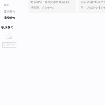
海量例句，可以按难度查看口语、
例句来自权威英文
全部
书面语、论文例句。
等，提供最专业的
音频例句
视频例句
权威例句
go
返回词典
top