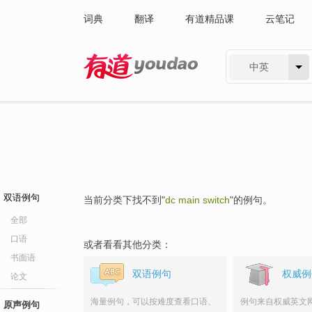
词典
翻译
有道精品课
云笔记
中英
有道 - 网易旗下搜索
双语例句
当前分类下找不到"
dc main switch
"的例句。
全部
口语
或者看看其他分类：
书面语
双语例句
权威例
论文
海量例句，可以按难度查看口语、
例句来自权威英文
原声例句