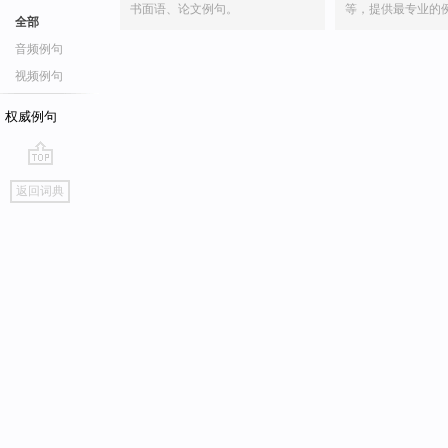
书面语、论文例句。
等，提供最专业的
全部
音频例句
视频例句
权威例句
go
返回词典
top