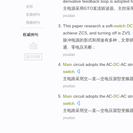
derivative
feedback
loop
is adopted f
全部
主
电源
采用
GTO
直流
斩
波器。
主控
采
音频例句
youdao
视频例句
This paper
research
a
soft-
switch
DC
achieve
ZCS
,
and
turning
off
is
ZVS
.
权威例句
脉冲
电源
的形式
和
用途有多种，
文章
通
、零电压
关
断；
go
youdao
返回词典
top
Main
circuit
adopts
the
AC-
DC
-AC
str
switch
.
主
电路
采用
交
—直—交电压源型变频
youdao
Main
circuit
adopts
the
AC-
DC
-AC
str
switch
.
主
电路
采用
交
—直—交电压源型变频
youdao