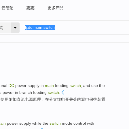
云笔记
惠惠
更多产品
英
ional
DC
power
supply
in
main
feeding
switch
, and use the
e
power
in
branch
feeding
switch
.
置
使用
附加
直流
电源
原理
，在
分支
馈电开关处的漏电保护装置
ain
power supply
while the
switch
mode
control
with