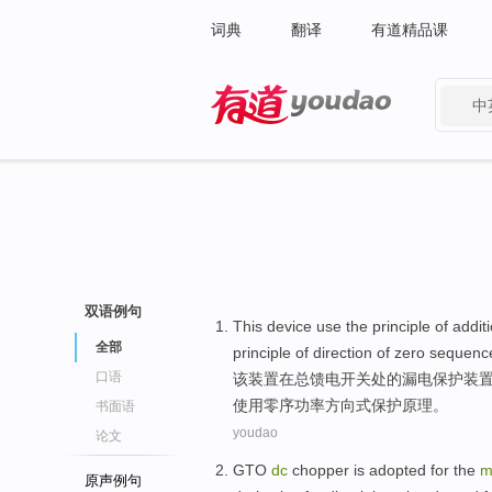
词典
翻译
有道精品课
中
有道 - 网易旗下搜索
双语例句
This
device
use
the
principle
of
addit
全部
principle of
direction
of
zero
sequenc
口语
该
装置
在
总
馈电
开关
处
的
漏电保护装
使用
零
序
功率
方向
式保护原理。
书面语
youdao
论文
GTO
dc
chopper
is
adopted
for the
m
原声例句