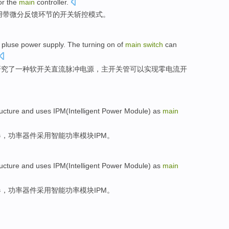
or
the
main
controller
.
用
带
微分
反馈
环节
的
开关
斩
控
模式
。
pluse
power supply
. The turning on of
main
switch
can
研究
了
一种
软开关
直流
脉冲电源，
主
开关
管
可以
实现
零电流
开
ucture and
uses
IPM
(
Intelligent
Power
Module
) as
main
器，
功率
器件
采用
智能
功率
模块
IPM
。
ucture and
uses
IPM
(
Intelligent
Power
Module
) as
main
器，
功率
器件
采用
智能
功率
模块
IPM
。