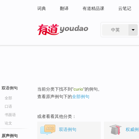
词典
翻译
有道精品课
云笔记
中英
有道 - 网易旗下搜索
双语例句
当前分类下找不到"
curio
"的例句。
查看原声例句下的
全部例句
全部
口语
书面语
或者看看其他分类：
论文
双语例句
权威例
原声例句