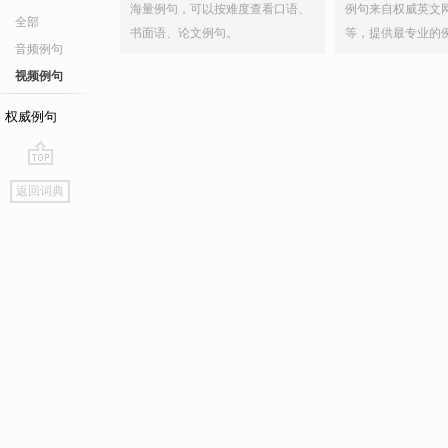
海量例句，可以按难度查看口语、
例句来自权威英文
全部
书面语、论文例句。
等，提供最专业的
音频例句
视频例句
权威例句
go
返回词典
top