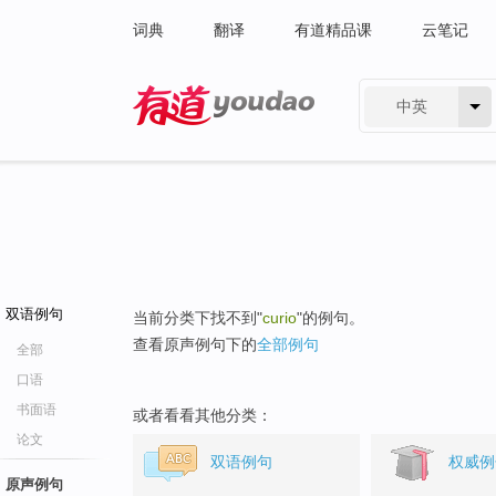
词典
翻译
有道精品课
云笔记
中英
有道 - 网易旗下搜索
双语例句
当前分类下找不到"
curio
"的例句。
查看原声例句下的
全部例句
全部
口语
书面语
或者看看其他分类：
论文
双语例句
权威例
原声例句