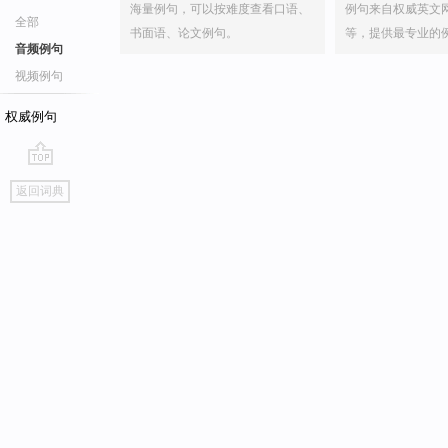
海量例句，可以按难度查看口语、
例句来自权威英文
全部
书面语、论文例句。
等，提供最专业的
音频例句
视频例句
权威例句
go
返回词典
top