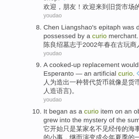
欢迎
，
朋友
！欢迎来到旧货
市场
youdao
Chen Liangshao's epitaph was
possessed by a
curio
merchant
.
陈良绍
墓志于2002年春
在
古玩
商
youdao
A
cooked-up
replacement
would
Esperanto
—
an
artificial
curio
.
人为造出
一
种
替代
货币
就
像是货
人造
语言)。
youdao
It
began
as
a
curio
item
on
an
o
grew
into
the
mystery
of
the
su
它
开始
只是
某
家名不见
经传
的
海
的
小事，
继而演变
成
今年夏季
的