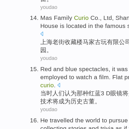
youdao
Mas
Family
Curio
Co
., Ltd,
Shan
House
is located in the
famous
s
上海老街
收藏
楼马
家
古玩
有限
公
园。
youdao
Red
and
blue
spectacles
, it
was
employed to
watch
a film.
Flat
p
curio
.
当时
人们认为那种
红
蓝
3 D
眼镜
将
技术
将
成为
历史
古董
。
youdao
He
travelled the
world
to
pursue
collecting
stories
and
trivia
as
if