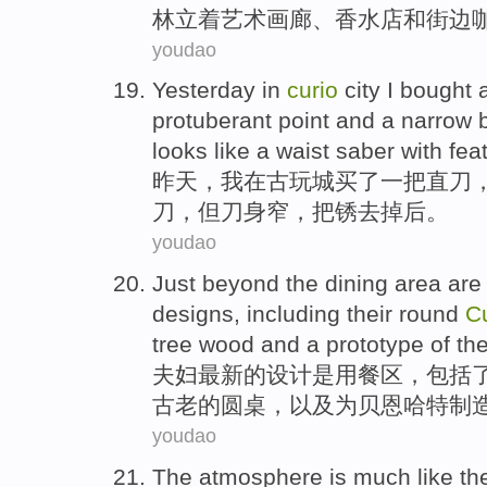
林立着
艺术
画廊
、
香水
店
和街边
youdao
Yesterday
in
curio
city
I
bought
protuberant
point and a
narrow
looks
like a
waist
saber
with fea
昨天
，
我
在
古玩
城
买了
一
把直
刀
刀，但刀身
窄
，把
锈
去掉
后
。
youdao
Just
beyond the dining
area
are
designs
,
including
their
round
C
tree
wood and a
prototype
of
the
夫妇
最新
的
设计
是用餐
区
，
包括
古老的
圆桌
，以及为贝恩哈特制造
youdao
The
atmosphere
is much
like
th