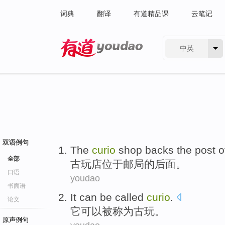
词典
翻译
有道精品课
云笔记
中英
有道 - 网易旗下搜索
双语例句
The
curio
shop
backs
the
post o
全部
古玩
店位于邮局的
后面
。
口语
youdao
书面语
It
can
be
called
curio
.
论文
它
可以
被
称为
古玩
。
原声例句