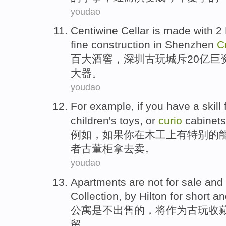
youdao
Centiwine Cellar is
made with 2 
fine construction in
Shenzhen
C
百大
酒窖
，
深圳
古玩
城斥20亿巨
大器。
youdao
For example
,
if
you
have
a
skill
children's
toys
,
or
curio
cabinets
例如
，
如果
你
在
木工
上
有
特别的
者
古董
柜拿
去
卖
。
youdao
Apartments
are
not
for sale
and
Collection
,
by
Hilton
for short
an
公寓
是
不
出售
的，
将
作为古玩
收
留
。