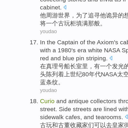
cabinet
.
他
周游
世界
，
为了
追寻
他
诡异的
将
一个古玩
柜
填
满那般。
youdao
In
the Captain
of the
Axiom
's ca
with a 1980's
era
white
NASA
S
red
and
blue
pin
striping
.
在
真理号
船长室
里，
有
一个
发光
头陈列着上世纪80
年代
NASA
太
蓝
条纹。
youdao
Curio
and
antique
collectors thr
street
. Side
streets
are
lined wit
sidewalk
cafes
, and
tearooms
.
古玩
和
古董
收藏家
们可以去
皇家