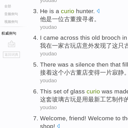
youdao
全部
He
is
a
curio
hunter.
音频例句
他
是
一位
古董
搜寻者。
视频例句
youdao
权威例句
I
came across
this
old
brooch
in
我
在
一家
古玩店意外发现了
这
只
go
youdao
返回词典
top
There was
a
silence
then
that fi
接着
这个
小
古董
店变得
一
片寂静
youdao
This set
of
glass
curio
was
mad
这套
玻璃
古玩
是
用
最新
工艺
制作
youdao
Welcome
,
friend
! Welcome to t
shop
!