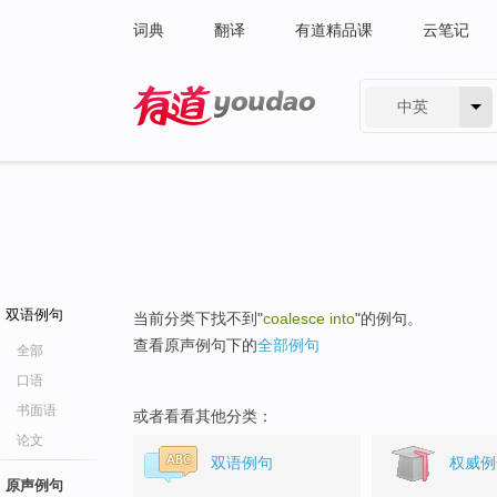
词典
翻译
有道精品课
云笔记
中英
有道 - 网易旗下搜索
双语例句
当前分类下找不到"
coalesce into
"的例句。
查看原声例句下的
全部例句
全部
口语
书面语
或者看看其他分类：
论文
双语例句
权威例
原声例句