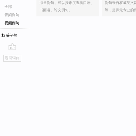
海量例句，可以按难度查看口语、
例句来自权威英文
全部
书面语、论文例句。
等，提供最专业的
音频例句
视频例句
权威例句
go
返回词典
top