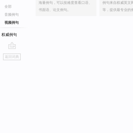
海量例句，可以按难度查看口语、
例句来自权威英文
全部
书面语、论文例句。
等，提供最专业的
音频例句
视频例句
权威例句
go
返回词典
top