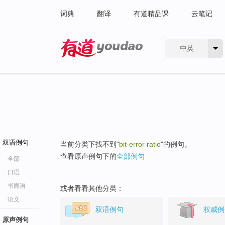
词典
翻译
有道精品课
云笔记
中英
有道 - 网易旗下搜索
双语例句
当前分类下找不到"
bit-error ratio
"的例句。
查看原声例句下的
全部例句
全部
口语
书面语
或者看看其他分类：
论文
双语例句
权威例
原声例句