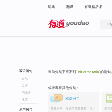
词典
翻译
有道精品课
中
有道 - 网易旗下搜索
双语例句
当前分类下找不到"
bit-error ratio
"的例句
全部
口语
或者看看其他分类：
书面语
双语例句
论文
海量例句，可以按难度查看口语、
例句
原声例句