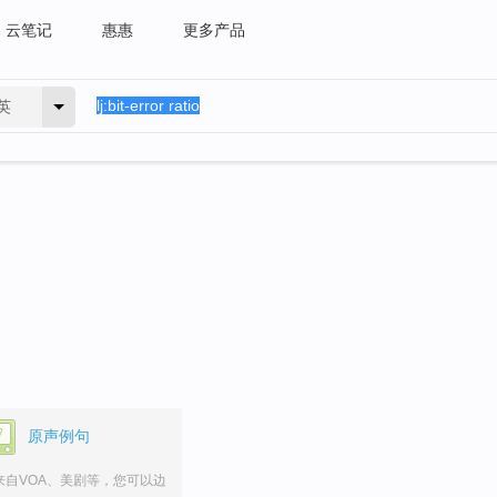
云笔记
惠惠
更多产品
英
。
原声例句
来自VOA、美剧等，您可以边