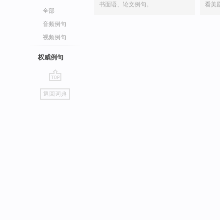
书面语、论文例句。
看美
全部
音频例句
视频例句
权威例句
go
返回词典
top