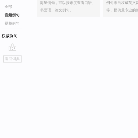
海量例句，可以按难度查看口语、
例句来自权威英文
全部
书面语、论文例句。
等，提供最专业的
音频例句
视频例句
权威例句
go
返回词典
top