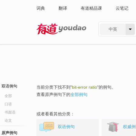
词典
翻译
有道精品课
云笔记
中英
有道 - 网易旗下搜索
双语例句
当前分类下找不到"
bit-error ratio
"的例句。
查看原声例句下的
全部例句
全部
口语
书面语
或者看看其他分类：
论文
双语例句
权威例
原声例句