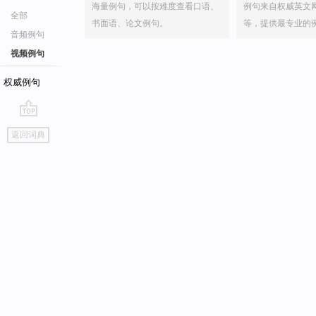
海量例句，可以按难度查看口语、
例句来自权威英文
全部
书面语、论文例句。
等，提供最专业的
音频例句
视频例句
权威例句
go
返回词典
top