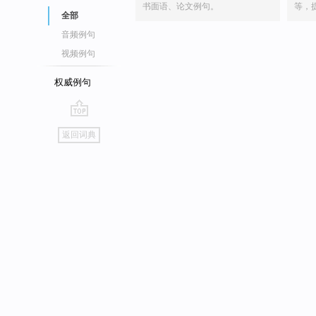
书面语、论文例句。
等，
全部
音频例句
视频例句
权威例句
go
返回词典
top