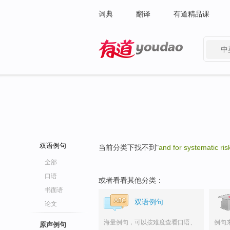
词典
翻译
有道精品课
中
有道 - 网易旗下搜索
双语例句
当前分类下找不到"
and for systematic ris
全部
口语
或者看看其他分类：
书面语
双语例句
论文
海量例句，可以按难度查看口语、
例句
原声例句