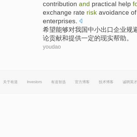
contribution
and
practical
help
f
exchange rate
risk
avoidance
of
enterprises
.
希望
能够
对
我国中小
出口
企业
规
论
贡献
和
提供
一定的
现实
帮助
。
youdao
关于有道
Investors
有道智选
官方博客
技术博客
诚聘英