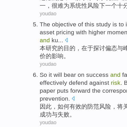
一
，
很
难为
系统性风险下
一个
十
youdao
The
objective
of
this
study
is
to 
asset
pricing
with
higher
momen
and
ku
...
本
研究
的
目的
，在于
探讨
偏
态
与
价
的影响。
youdao
So it
will
bear on
success
and
fa
effectively
defend against
risk
. 
paper puts forward the corres
prevention
.
因此
，
如何
有效
的
防范风险
，
将
成功
与
失败
。
youdao