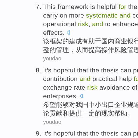
This
framework
is helpful
for
the
carry on
more
systematic
and
c
operational
risk
,
and
to enhance
effects.
该
框架
的
建成
有助于
国内
商业
银
整
的
管理
，
从而
提高操作风险管
youdao
It's
hopeful that
the
thesis
can
p
contribution
and
practical
help
f
exchange rate
risk
avoidance
of
enterprises
.
希望
能够
对
我国中小
出口
企业
规
论
贡献
和
提供
一定的
现实
帮助
。
youdao
It's
hopeful that
the
thesis
can
p