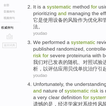
全部
It
is
a
systematic
method
for
usi
音频例句
prioritizing
and
managing
the ef
视频例句
它
是
使用
设备
的
风险
作为
优化
和
法
。
权威例句
youdao
We
performed
a
systematic
rev
go
返回词典
top
published
randomized
,
controll
risk
for
severe
proteinuria
with 
我们
对
已发表
的
随机
、
对照
试验
析
，
以
评估
应用
贝伐单抗治疗引
youdao
Unfortunately
,
the
understandin
and
nature
of
systematic
risk
is 
a
very
clear
definition
for
system
遗憾
的
是，
经济学家
对
系统性
风