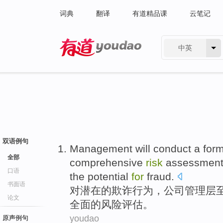
词典
翻译
有道精品课
云笔记
中英
有道 - 网易旗下搜索
双语例句
Management
will
conduct
a
form
全部
comprehensive
risk
assessmen
口语
the
potential
for
fraud
.
书面语
对
潜在
的
欺诈
行为
，
公司
管理层
论文
全面
的
风险
评估
。
youdao
原声例句