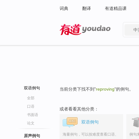
词典
翻译
有道精品课
中
有道 - 网易旗下搜索
双语例句
当前分类下找不到"
reproving
"的例句。
全部
口语
或者看看其他分类：
书面语
双语例句
论文
海量例句，可以按难度查看口语、
例句
原声例句