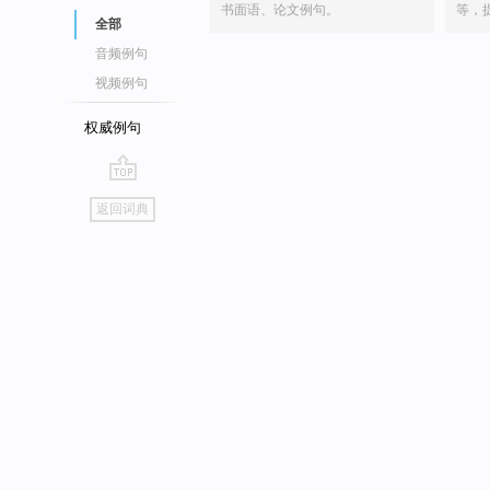
书面语、论文例句。
等，
全部
音频例句
视频例句
权威例句
go
返回词典
top