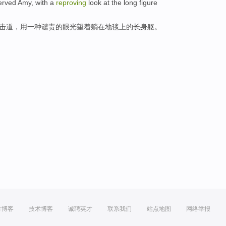
erved Amy
,
with
a
reproving
look at
the
long
figure
击道，
用
一种
谴责
的眼光
望
着
躺
在
地毯
上的
长
身躯。
方博客
技术博客
诚聘英才
联系我们
站点地图
网络举报