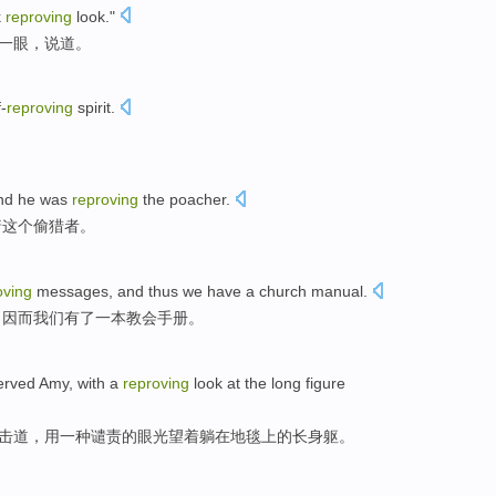
k
reproving
look
."
一眼，
说道
。
f-
reproving
spirit.
and
he
was
reproving
the
poacher
.
着
这个
偷猎者
。
oving
messages
,
and thus
we
have
a
church
manual
.
，
因而
我们
有
了一
本
教会
手册
。
erved Amy
,
with
a
reproving
look at
the
long
figure
击道，
用
一种
谴责
的眼光
望
着
躺
在
地毯
上的
长
身躯。