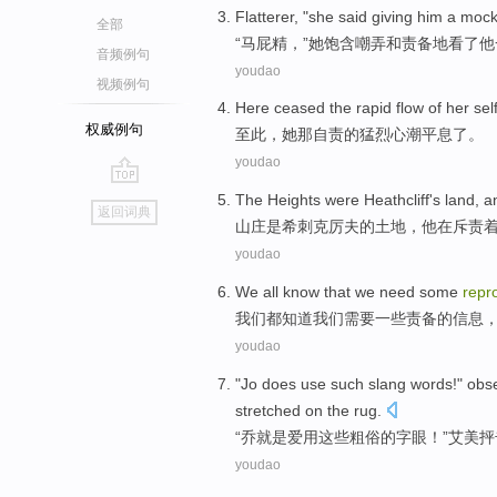
Flatterer
, "
she
said
giving
him
a
moc
全部
“
马屁精
，”
她
饱含
嘲弄
和责备地看了
他
音频例句
youdao
视频例句
Here ceased
the rapid flow
of
her
sel
权威例句
至此
，
她
那自责
的
猛烈
心潮
平息了。
youdao
go
The Heights
were
Heathcliff
's
land
, 
返回词典
top
山庄
是
希刺克厉夫
的
土地
，
他
在
斥责
youdao
We
all
know that
we
need
some
repr
我们
都
知道
我们
需要
一些
责备
的
信息
youdao
"
Jo
does
use
such
slang
words
!"
obs
stretched
on the
rug
.
“
乔就是
爱
用
这些
粗俗的
字眼
！”
艾
美抨
youdao