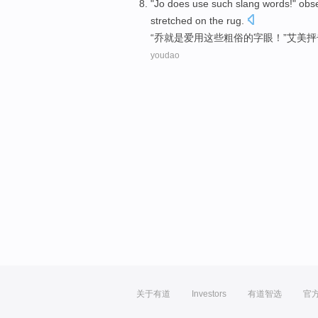
"
Jo
does
use
such
slang
words
!"
obs
stretched
on the
rug
.
“
乔就是
爱
用
这些
粗俗的
字眼
！”
艾
美抨
youdao
关于有道
Investors
有道智选
官