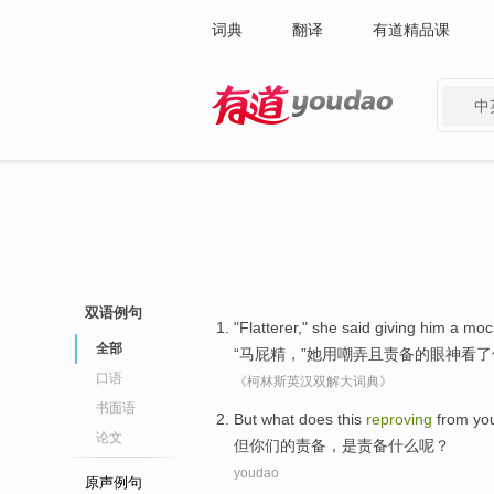
词典
翻译
有道精品课
中
有道 - 网易旗下搜索
双语例句
"
Flatterer
,"
she
said
giving
him
a mo
全部
“
马屁精
，”
她
用嘲弄且责备
的眼神看了
口语
《柯林斯英汉双解大词典》
书面语
But
what
does this
reproving
from
yo
论文
但
你们
的
责备
，是责备
什么
呢？
youdao
原声例句