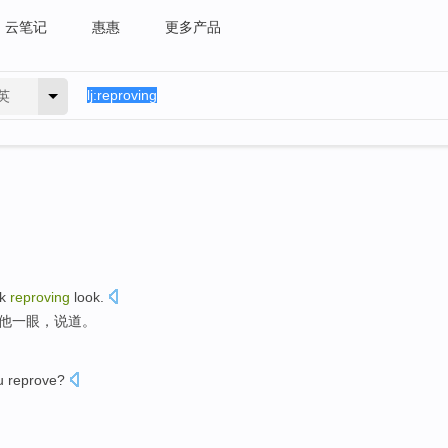
云笔记
惠惠
更多产品
英
ck
reproving
look.
他
一眼，
说道
。
u
reprove
?