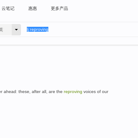
云笔记
惠惠
更多产品
英
r ahead: these, after all, are the
reproving
voices of our