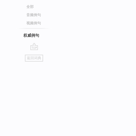
全部
音频例句
视频例句
权威例句
go
返回词典
top