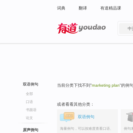
词典
翻译
有道精品课
中
有道 - 网易旗下搜索
双语例句
当前分类下找不到"
marketing plan
"的例
全部
口语
或者看看其他分类：
书面语
双语例句
论文
海量例句，可以按难度查看口语、
例句
原声例句