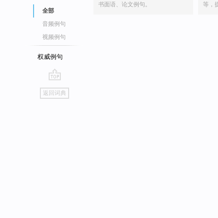
书面语、论文例句。
等，
全部
音频例句
视频例句
权威例句
go
返回词典
top