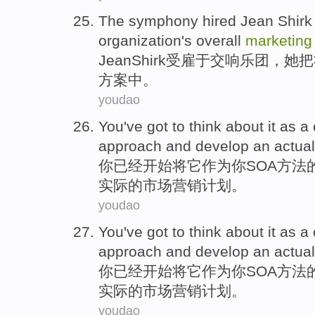
The
symphony
hired
Jean
Shir
organization
's
overall
marketing
Jean
Shirk受雇于
交响
乐团，她
把
方案
中。
youdao
You
've
got
to
think about
it
as a
approach
and
develop
an
actual
你
已经
开始将
它
作为
你
SOA
方法
实际
的
市场营销
计划
。
youdao
You
've
got
to
think about
it
as a
approach
and
develop
an
actual
你
已经
开始将
它
作为
你
SOA
方法
实际
的
市场营销
计划
。
youdao