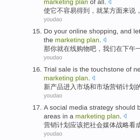
marketing
plan
of
all.
使
它
不
容易
得到
，
就
某
方面来说
youdao
Do
your
online
shopping
, and
le
the
marketing
plan
.
那
你
就
在线
购物
吧，
我们
在
下午
youdao
Trial sale
is
the
touchstone
of
n
marketing
plan
.
新
产品
进入
市场
和
市场营销
计划
youdao
A
social
media
strategy
should 
areas in a
marketing
plan
.
营销
计划
应该
把
社会
媒体
战略看
youdao