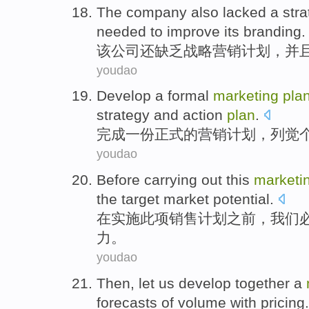
The
company
also
lacked a
stra
needed to
improve
its branding
.
该
公司
还
缺乏
战略
营销
计划
，
并
youdao
Develop
a
formal
marketing
pla
strategy
and
action
plan
.
完成
一份
正式
的
营销
计划
，列
觉
youdao
Before
carrying out
this
marketi
the
target
market
potential
.
在
实施
此项
销售
计划
之前，
我们
力
。
youdao
Then
,
let
us
develop
together
a
forecasts
of
volume
with pricing.