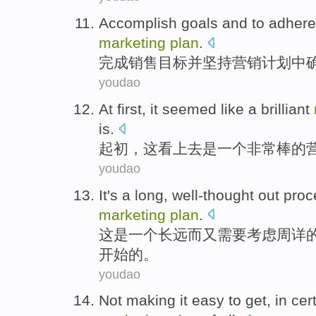
Accomplish
goals
and
to adhere
marketing
plan
.
完成销售
目标
并
坚持
营销
计划
中
youdao
At first
,
it
seemed like
a
brilliant
is.
起初
，
这
看上去
是
一个
非常棒的
youdao
It
's
a
long
, well-thought out pro
marketing
plan
.
这
是
一个
长远
而又需要考虑周详
开始的。
youdao
Not
making
it
easy to
get
,
in
cer