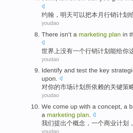
约翰
，
明天
可以
把
本月
行销
计划
youdao
There isn’t
a
marketing
plan
in 
世界上
没有
一个
行销
计划
能
给
你
youdao
Identify
and
test
the
key
strateg
upon
.
对
你
的
市场
计划
所依赖
的
关键
策
youdao
We
come up with
a
concept
,
a
b
a
marketing
plan
.
我们
提出
个
概念
，
一
个
商业
计划
youdao