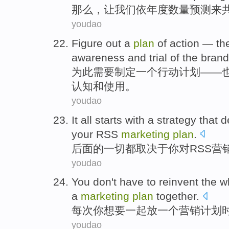
那么
，
让
我们
依年度
数量
预测
来
youdao
Figure
out
a
plan
of
action
— th
awareness
and
trial of the
brand
为此
需要制定
一个
行动
计划
——
认知
和
使用。
youdao
It
all
starts with a
strategy
that d
your
RSS
marketing
plan
.
后面
的
一切都
取决于
你
对
RSS
营
youdao
You
don't
have to
reinvent
the
w
a
marketing
plan
together
.
每次
你
想
要
一起
放
一个
营销
计划
youdao