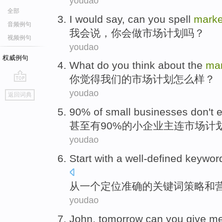
youdao
全部
I would
say
, can
you
spell
marke
音频例句
我会
说
，
你
会
做
市场计划吗？
视频例句
youdao
权威例句
What do
you
think about
the
mar
你
觉得
我们
的
市场
计划
怎么样？
go
youdao
返回词典
top
90%
of
small
businesses
don
't
甚至
有
90%
的
小
企业主连
市场
计
youdao
Start
with
a
well-defined
keywor
从
一个
定位准确
的关键词
策略
和
youdao
John
,
tomorrow
can you
give
m