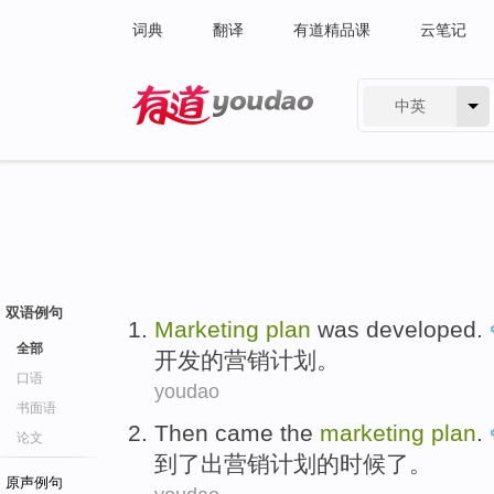
词典
翻译
有道精品课
云笔记
中英
有道 - 网易旗下搜索
双语例句
Marketing
plan
was
developed
.
全部
开发
的
营销
计划
。
口语
youdao
书面语
Then came
the
marketing
plan
.
论文
到了
出营销计划的时候了。
原声例句