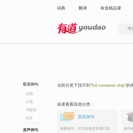
词典
翻译
有道精品课
中
有道 - 网易旗下搜索
双语例句
当前分类下找不到"
full container ship
"的
全部
口语
或者看看其他分类：
书面语
双语例句
论文
海量例句，可以按难度查看口语、
例句
原声例句