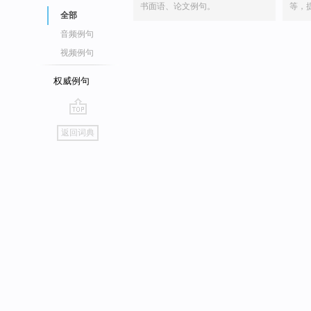
书面语、论文例句。
等，
全部
音频例句
视频例句
权威例句
go
返回词典
top