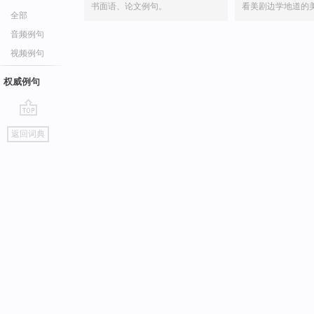
书面语、论文例句。
看美剧边学地道的
全部
音频例句
视频例句
权威例句
go
返回词典
top