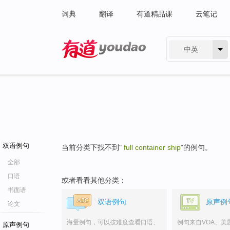
词典
翻译
有道精品课
云笔记
中英
有道 - 网易旗下搜索
双语例句
当前分类下找不到"
full container ship
"的例句。
全部
口语
或者看看其他分类：
书面语
双语例句
原声例
论文
海量例句，可以按难度查看口语、
例句来自VOA、美
原声例句