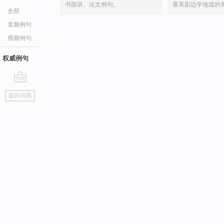
书面语、论文例句。
看美剧边学地道的
全部
音频例句
视频例句
权威例句
go
返回词典
top