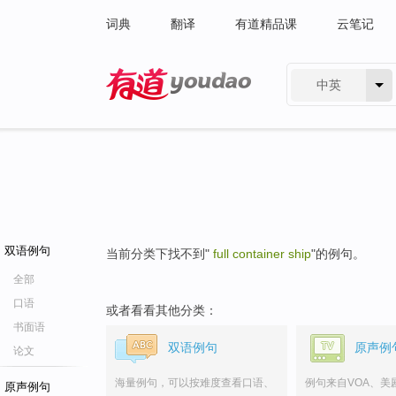
词典
翻译
有道精品课
云笔记
中英
有道 - 网易旗下搜索
双语例句
当前分类下找不到"
full container ship
"的例句。
全部
口语
或者看看其他分类：
书面语
双语例句
原声例
论文
海量例句，可以按难度查看口语、
例句来自VOA、美
原声例句