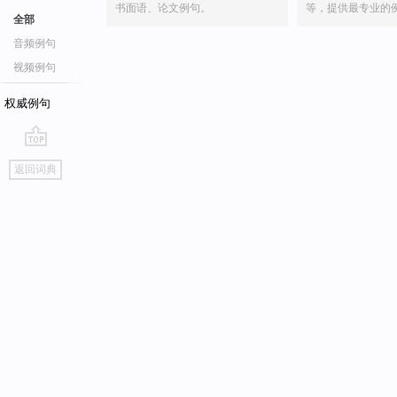
书面语、论文例句。
等，提供最专业的
全部
音频例句
视频例句
权威例句
go
返回词典
top