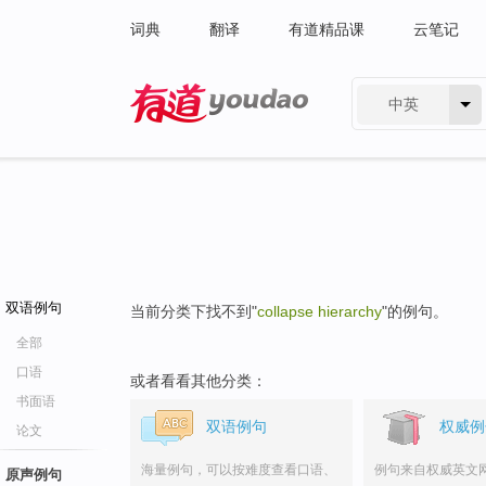
词典
翻译
有道精品课
云笔记
中英
有道 - 网易旗下搜索
双语例句
当前分类下找不到"
collapse hierarchy
"的例句。
全部
口语
或者看看其他分类：
书面语
双语例句
权威例
论文
海量例句，可以按难度查看口语、
例句来自权威英文
原声例句