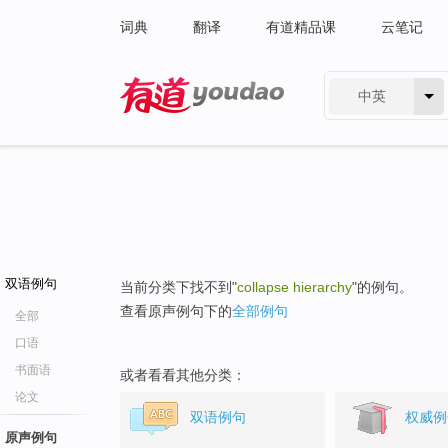
词典
翻译
有道精品课
云笔记
中英
有道 - 网易旗下搜索
双语例句
当前分类下找不到"
collapse hierarchy
"的例句。
查看原声例句下的
全部例句
全部
口语
书面语
或者看看其他分类：
论文
双语例句
权威例
原声例句