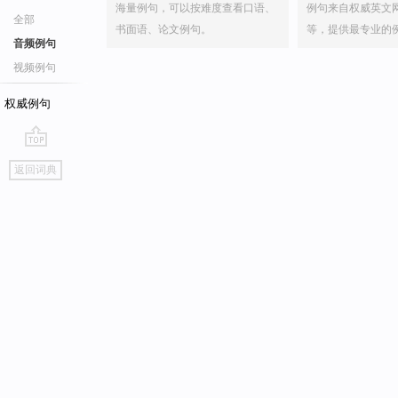
海量例句，可以按难度查看口语、
例句来自权威英文
全部
书面语、论文例句。
等，提供最专业的
音频例句
视频例句
权威例句
go
返回词典
top