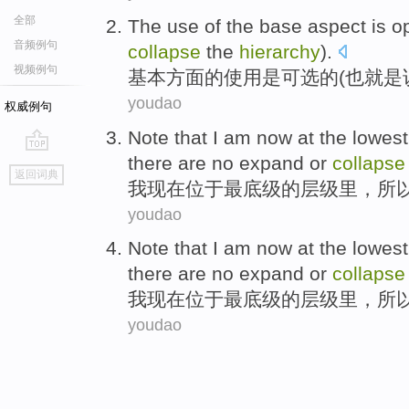
全部
The
use
of
the
base
aspect
is
op
音频例句
collapse
the
hierarchy
).
视频例句
基本
方面
的
使用
是
可选
的(
也就是
youdao
权威例句
Note that
I
am now
at
the lowest
there
are no
expand
or
collapse
go
返回词典
top
我
现在
位于
最
底
级
的
层级里
，
所
youdao
Note that
I
am now
at
the lowest
there
are no
expand
or
collapse
我
现在
位于
最
底
级
的
层级里
，
所
youdao