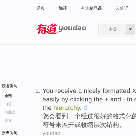
词典
翻译
有道精品课
云笔记
中英
有道 - 网易旗下搜索
双语例句
You
receive
a
nicely
formatted
全部
easily by
clicking the
+
and
-
to
口语
the
hierarchy
.
书面语
您
会看到
一个
经过很好的格式化
论文
符号
来
展开
或
收缩
层次结构
。
youdao
原声例句