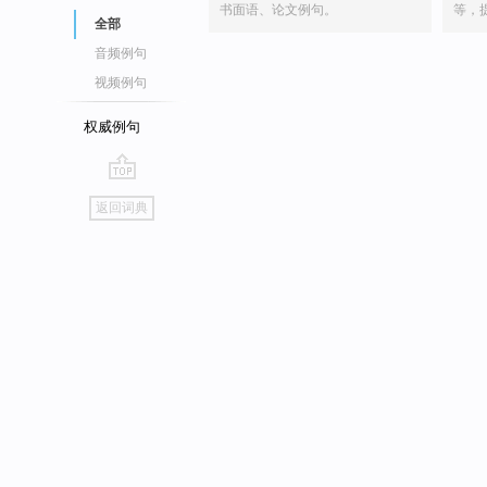
书面语、论文例句。
等，
全部
音频例句
视频例句
权威例句
go
返回词典
top