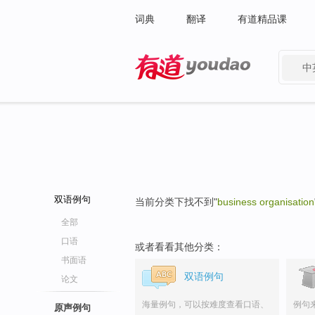
词典
翻译
有道精品课
中
有道 - 网易旗下搜索
双语例句
当前分类下找不到"
business organisation
全部
口语
或者看看其他分类：
书面语
双语例句
论文
海量例句，可以按难度查看口语、
例句
原声例句