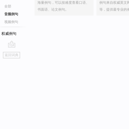
海量例句，可以按难度查看口语、
例句来自权威英文
全部
书面语、论文例句。
等，提供最专业的
音频例句
视频例句
权威例句
go
返回词典
top