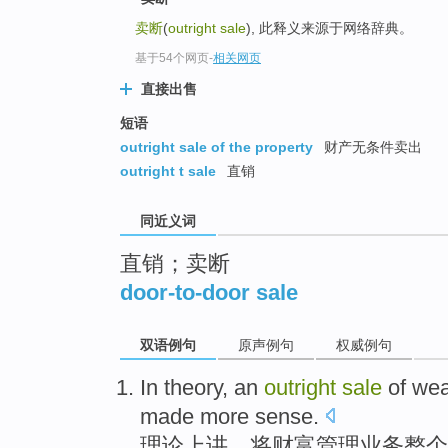
top
卖断
(
outright sale
), 此释义来源于网络辞典。
基于54个网页
-
相关网页
直接出售
短语
outright sale of the property
财产无条件卖出
outright t sale
直销
同近义词
直销；卖断
door-to-door sale
双语例句
原声例句
权威例句
In theory
,
an
outright
sale
of
wea
made more
sense
.
理论上
讲，将
财富
管理
业务
整个