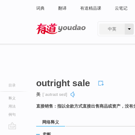
词典
翻译
有道精品课
云笔记
中英
有道 - 网易旗下搜索
outright sale
目录
美
[ˈaʊtraɪt seɪl]
释义
直接销售：指以全款方式直接出售商品或资产，没有
用法
例句
网络释义
go
卖断