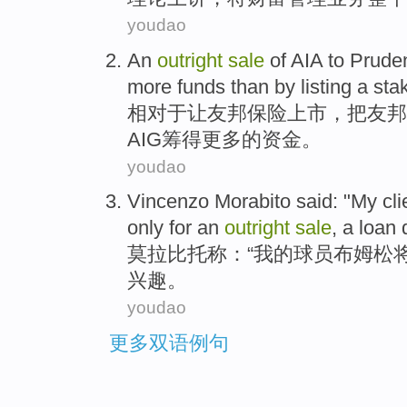
youdao
An
outright
sale
of
AIA
to Pruden
more
funds
than by listing a st
相对于让
友邦
保险
上市
，把友邦
AIG
筹
得更多
的
资金
。
youdao
Vincenzo Morabito
said: "
My
cli
only
for an
outright
sale
, a loan
莫拉
比托称：“
我
的
球员布姆松
兴趣
。
youdao
更多双语例句