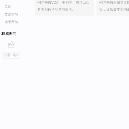
例句来自VOA、美剧等，您可以边
例句来自权威英文
全部
看美剧边学地道的美语。
等，提供最专业的
音频例句
视频例句
权威例句
go
返回词典
top