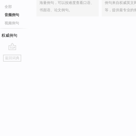
海量例句，可以按难度查看口语、
例句来自权威英文
全部
书面语、论文例句。
等，提供最专业的
音频例句
视频例句
权威例句
go
返回词典
top