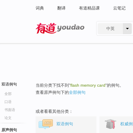
词典
翻译
有道精品课
云笔记
中英
有道 - 网易旗下搜索
双语例句
当前分类下找不到"
flash memory card
"的例句。
查看原声例句下的
全部例句
全部
口语
书面语
或者看看其他分类：
论文
双语例句
权威例
原声例句