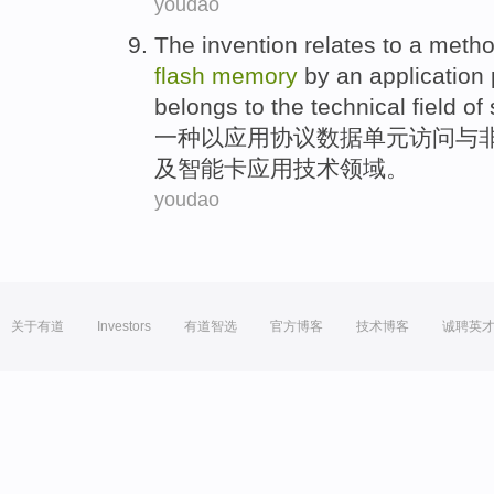
youdao
The invention
relates
to
a
meth
flash
memory
by an
application
belongs to the
technical
field
of
一
种以
应用
协议
数据
单元
访问
与
及
智能卡
应用
技术
领域
。
youdao
关于有道
Investors
有道智选
官方博客
技术博客
诚聘英