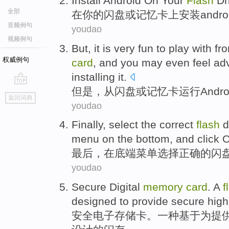
Install
Android
On
Your
Flash
Dr
全部
在
你
的
闪盘
或
记忆
卡上
安装
andro
音频例句
youdao
视频例句
But
, it
is very
fun
to play with
fr
权威例句
card
,
and you may even
feel
ad
installing it.
但是
，
从
闪盘
或
记忆
卡
运行Andro
go
返回词典
top
youdao
Finally
,
select
the
correct
flash
d
menu
on the bottom
,
and click
最后
，
在
底
端
菜单
选择
正确
的
闪
youdao
Secure
Digital
memory
card
.
A
f
designed
to provide
secure
hig
安全
电子
存储卡
。
一种
基于
为
提