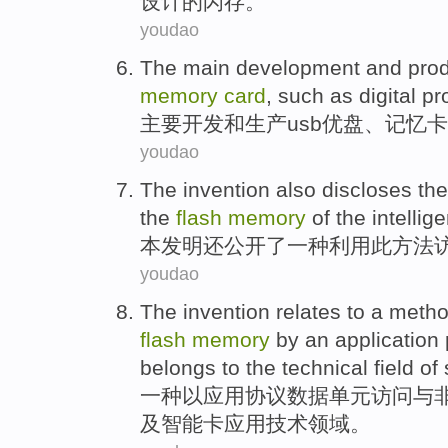
设计
的
闪存
。
youdao
The main
development
and
pro
memory
card
,
such
as
digital
pr
主要
开发
和
生产
usb
优盘
、
记忆
卡
youdao
The invention
also
discloses
th
the
flash
memory
of the
intellige
本
发明
还
公开
了一种
利用
此方法
youdao
The invention
relates
to
a
meth
flash
memory
by an
application
belongs to the
technical
field
of
一
种以
应用
协议
数据
单元
访问
与
及
智能卡
应用
技术
领域
。