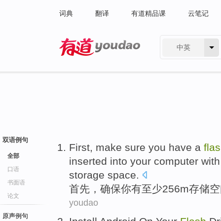
词典
翻译
有道精品课
云笔记
中英
有道 - 网易旗下搜索
双语例句
First
,
make sure
you
have a
fla
全部
inserted into your computer wit
口语
storage
space
.
书面语
首先
，
确保
你
有
至少256
m
存储
空
论文
youdao
原声例句