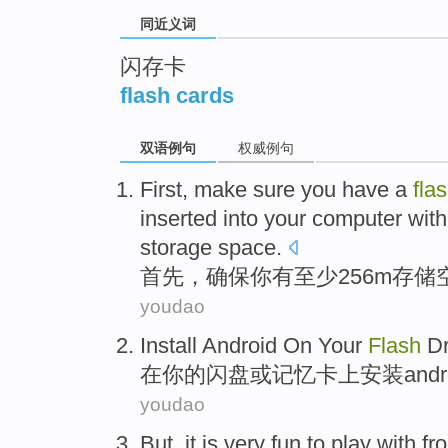
同近义词
闪存卡
flash cards
双语例句
权威例句
First
,
make sure
you
have a
fla
inserted into your computer wit
storage
space
.
首先
，
确保
你
有
至少256
m
存储
youdao
Install
Android
On
Your
Flash
Dr
在
你
的
闪盘
或
记忆
卡上
安装
andr
youdao
But
, it
is very
fun
to play with
fr