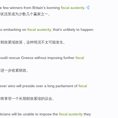
he
few
winners
from
Britain's
looming
fiscal
austerity
.
政
状况里成为
少数几个
赢家
之一
。
so
embarking on
fiscal
austerity
,
that
's unlikely
to
happen
.
行
财政
紧缩政策
，
这种
情况不
太
可能发生。
could
rescue
Greece
without imposing
further
fiscal
需
进一步
收紧
财政。
ever
wins
will
preside over
a
long
parliament
of
fiscal
都
将
掌管
一个
长期
财政
紧缩
的
议会
。
iticians
will be unable
to
impose
the
fiscal
austerity
they