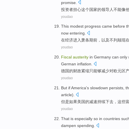
promise
.
投资者
担心
这个
国家
的
领导人
不能
像
youdao
This modest progress came
before
t
now
entering.
在经济
进入
萧条期
前
，
以及
不列颠
现
youdao
Fiscal
austerity
in
Germany
can
only
German
inflation
.
德国
的
财政
紧缩
只
能够
减少
对
欧元区
youdao
But
if
America
's
slowdown
persists
,
t
article
).
但是
如果
美国
的
减速
持续
下去，
这些
youdao
That
is especially
so
in
countries
suc
dampen
spending
.