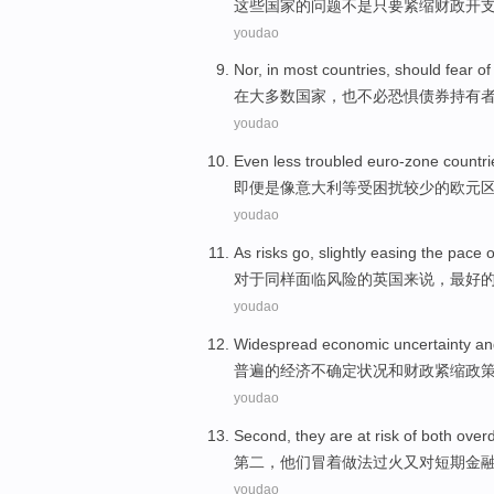
这些国家
的
问题
不是
只要紧缩
财政
开
youdao
Nor
,
in
most
countries
,
should fear
of
在
大多数
国家
，
也
不必
恐惧债券
持有
youdao
Even
less
troubled
euro-zone
countri
即便是
像
意大利等
受困扰
较少
的欧元
youdao
As
risks
go,
slightly
easing
the
pace
o
对于同样
面临风险
的
英国来说，最好
youdao
Widespread
economic
uncertainty
an
普遍
的
经济
不确定状况
和
财政
紧缩政
youdao
Second
,
they
are at
risk
of
both
over
第二
，
他们
冒着做法
过火
又
对
短期
金
youdao