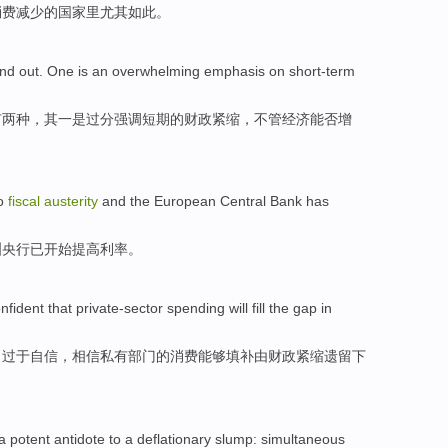
消费减少
的
国家
里
尤其
如此
。
nd out.
One
is
an overwhelming emphasis
on
short-term
有
两种
，
其一
是
过分
强调
短期
的
财政
紧缩，不管经济能否增
o
fiscal
austerity
and the
European
Central Bank
has
洲
央行
已
开始
提高
利率
。
nfident
that
private-sector
spending
will
fill
the
gap
in
力
过于
自信
，相信私有部门的消费
能够
填补
由
财政
紧缩遗留下
a
potent
antidote
to
a deflationary
slump:
simultaneous