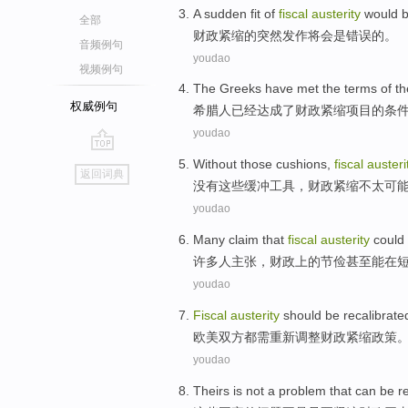
A
sudden
fit
of
fiscal
austerity
would
b
全部
财政
紧缩
的
突然
发作
将
会
是
错误的。
音频例句
youdao
视频例句
The Greeks
have
met
the
terms
of
th
权威例句
希腊
人
已经
达成
了
财政
紧缩
项目
的
条
youdao
go
Without
those
cushions
,
fiscal
austeri
返回词典
top
没有
这些
缓冲工具
，
财政
紧缩
不
太可
youdao
Many
claim
that
fiscal
austerity
could
许多
人主张
，
财政上
的
节俭
甚至
能
在
youdao
Fiscal
austerity
should be recalibrate
欧美
双方
都
需
重新调整
财政
紧缩政策
youdao
Theirs
is not
a
problem
that
can
be r