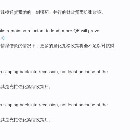
大规模
通货紧缩
的
一
剂猛药
：
并行
的财政
货币
扩张政策。
nks
remain
so
reluctant to
lend
,
more
QE
will
prove
不
情愿
借款
的情况下，
更多
的量化
宽松
政策
将会
不足以
对抗
财
a slipping
back
into
recession
,
not least
because of the
尤其是
充忙强化
紧缩
政策后。
a slipping
back
into
recession
,
not least
because of the
尤其是
充忙强化
紧缩
政策后。