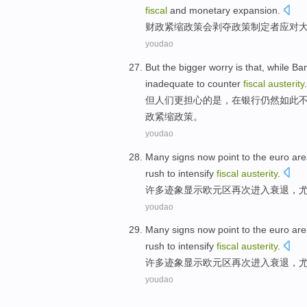
fiscal
and monetary
expansion
.
财政
紧缩
政策
会剥夺
政策
制定者
应对
youdao
But
the
bigger
worry
is
that,
while
Ba
inadequate to
counter
fiscal
austerity
.
但
人们更
担心
的
是
，
在
银行
仍然
如此
政
紧缩政策
。
youdao
Many
signs now point
to
the euro are
rush to
intensify
fiscal
austerity
.
许多
迹象
显示
欧元区
再次
进入
衰退
，
youdao
Many
signs now point
to
the euro are
rush to
intensify
fiscal
austerity
.
许多
迹象
显示
欧元区
再次
进入
衰退
，
youdao