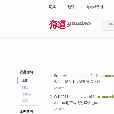
词典
翻译
有道精品课
中
有道 - 网易旗下搜索
双语例句
So
now
is not
the time
for
fiscal
auste
全部
因此，
现在
不是
财政
紧缩之时
。
口语
youdao
书面语
Will
2011 be the
year
of
fiscal
austeri
论文
2011
年
是否
将
成为
紧缩
之年？
youdao
原声例句