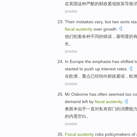
在
英国
这种严酷
的
财政
紧缩
政策
导致
youdao
Their
mistakes
vary
, but
two
sorts
sta
fiscal
austerity
over
growth
.
他们
犯
着
各种
不同
的错误，最明显的
长。
youdao
In
Europe
the emphasis
has
shifted t
started to
push up
interest rates
.
在
欧洲
，
重点
已经
转向
财政
紧缩
，
欧
youdao
Mr Osborne
has
often seemed
too
co
demand
left
by
fiscal
austerity
.
奥
斯本
似乎
一直
对
私有
部门的
消费
能
的
内需
空白
。
youdao
Fiscal
austerity
robs
policymakers
of