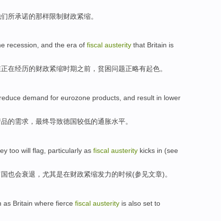
他们
所承诺的
那样限制
财政
紧缩
。
he recession
,
and
the
era
of
fiscal
austerity
that
Britain
is
在正在经历
的
财政
紧缩
时期
之前，贫困问题正略有起色。
reduce
demand
for
eurozone
products
,
and result
in
lower
产品
的
需求
，
最终
导致
德国
较低
的通胀水平。
hey
too
will
flag
,
particularly
as
fiscal
austerity
kicks in (
see
富国
也
会
衰退
，
尤其是
在
财政
紧缩
发力的时候(
参见
文章
)。
h
as
Britain
where fierce
fiscal
austerity
is also set
to