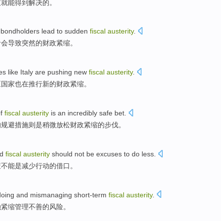
支就
能
得到
解决的。
 bondholders
lead to
sudden
fiscal
austerity
.
者
会
导致
突然
的
财政
紧缩。
es
like
Italy
are
pushing
new
fiscal
austerity
.
区
国家
也
在推行
新的
财政
紧缩。
f
fiscal
austerity
is
an incredibly safe bet.
的规避措施则是
稍微
放松
财政
紧缩
的
步伐
。
d
fiscal
austerity
should not
be
excuses
to
do
less
.
策
不能
是
减少
行动
的
借口
。
doing
and mismanaging
short-term
fiscal
austerity
.
融
紧缩管理不善
的
风险
。