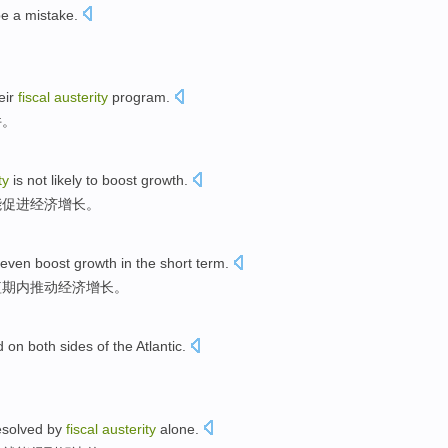
e a
mistake
.
eir
fiscal
austerity
program
.
件
。
ty
is not
likely
to boost
growth
.
能
促进
经济增长
。
even
boost
growth
in
the short term
.
短期
内
推动
经济增长
。
d
on both sides
of the Atlantic.
。
esolved
by
fiscal
austerity
alone.