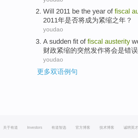
Will
2011 be the
year
of
fiscal
au
2011
年
是否
将
成为
紧缩
之年？
youdao
A
sudden
fit
of
fiscal
austerity
w
财政
紧缩
的
突然
发作
将
会
是
错误
youdao
更多双语例句
关于有道
Investors
有道智选
官方博客
技术博客
诚聘英