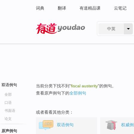
词典
翻译
有道精品课
云笔记
中英
有道 - 网易旗下搜索
双语例句
当前分类下找不到"
fiscal austerity
"的例句。
查看原声例句下的
全部例句
全部
口语
书面语
或者看看其他分类：
论文
双语例句
权威例
原声例句