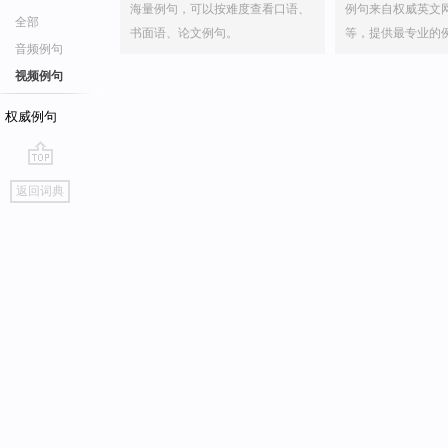
海量例句，可以按难度查看口语、
例句来自权威英文
全部
书面语、论文例句。
等，提供最专业的
音频例句
视频例句
权威例句
go
返回词典
top