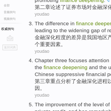
promoting
finance
deepening
.
全部
第二
章
论述
了
证券
市场
对
金融
深
音频例句
youdao
视频例句
The
difference in
finance
deepe
权威例句
leading to the
widening
gap
of
r
金融
深化
程度
的
差异
是
我国
地区
个
重要
因素
。
go
返回词典
top
youdao
Chapter
three
focuses attention
the
finance
deepening
and
the u
Chinese
suppressive
financial
p
第三
章
重点
分析
了
金融
深化
进程
因
。
youdao
The
improvement
of
the
level
o