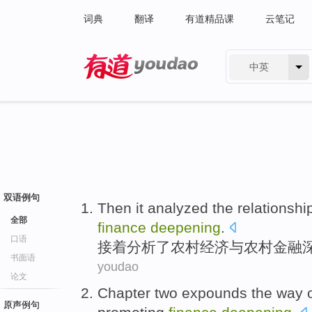
词典
翻译
有道精品课
云笔记
中英
有道 - 网易旗下搜索
双语例句
Then it
analyzed
the
relationshi
全部
finance
deepening
.
口语
接着
分析
了
农村
经济
与
农村
金融
书面语
youdao
论文
Chapter two
expounds
the
way
原声例句