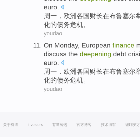
euro
.
周一
，
欧洲
各国
财长
在
布鲁塞尔
化的
债务
危机
。
youdao
On Monday
,
European
finance
m
discuss
the
deepening
debt
cris
euro
.
周一
，
欧洲
各国
财长
在
布鲁塞尔
化的
债务
危机
。
youdao
关于有道
Investors
有道智选
官方博客
技术博客
诚聘英