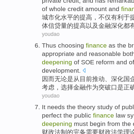
private
credit
,
and
has
remarkab
of
whole
credit
amount
and
fina
城市化
水平
的
提高
，
不仅
有利于
体
信贷
量
的提高
以及
金融
深化都
youdao
Thus
choosing
finance
as
the b
appropriate
and reasonable
bot
deepening
of
SOE
reform
and o
development.
因而
无论是
从
目前推动、
深化
国
考虑
，
选择
金融
作为
突破口
是
正
youdao
It
needs
the
theory
study
of
publ
perfect
the public
finance
law
sy
deepening
must
begin
from
the
财政
法制
的
完备
需要
财政
法学
理