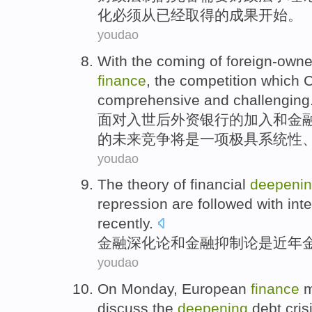
化
必须
从已经
取得
的成果
开始
。
youdao
With
the
coming
of
foreign-own
finance
, the
competition
which
C
comprehensive
and
challenging
面对
入世后
外资
银行
的
加入
和
金
的
未来
竞争
将
是
一项极具
系统性
youdao
The
theory
of
financial
deepeni
repression
are followed
with
int
recently
.
金融
深化
论
和
金融
抑制论
是
近年
youdao
On Monday
,
European
finance
m
discuss
the
deepening
debt
cris